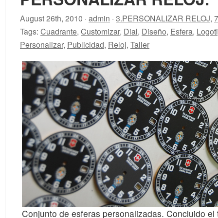
August 26th, 2010 ·
admin
·
3.PERSONALIZAR RELOJ
,
Tags:
Cuadrante
,
Customizar
,
Dial
,
Diseño
,
Esfera
,
Logot
Personalizar
,
Publicidad
,
Reloj
,
Taller
Conjunto de esferas personalizadas. Concluido el 