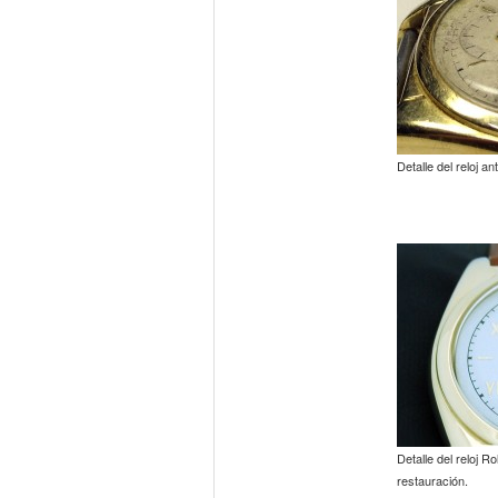
Detalle del reloj a
Detalle del reloj 
restauración.