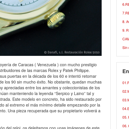
6.R
7.R
8. 
9. 
CAM
Sin 
 joyería de Caracas ( Venezuela ) con mucho prestigio
stribuidores de las marcas Rolex y Patek Philippe.
En
us puertas en la década de los 60 e intentó retomar
e los 90 sin mucho éxito. No obstante, quedan muchas
01.R
y apreciadas entre los amantes y coleccionistas de los
02.W
inúan manteniendo la leyenda “Serpico y Laino” tal y
rada. Este modelo en concreto, ha sido restaurado por
03.W
do al extremo el más mínimo detalle empezando por la
04.E
nto. Una pieza recuperada que su propietario volverá a
05. 
06. 
ión del reloj, os deleitamos con unas imágenes de este