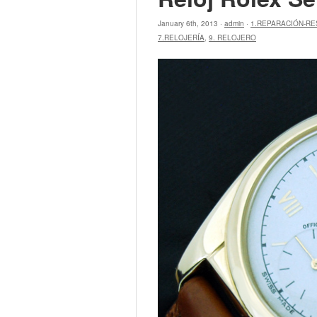
January 6th, 2013 ·
admin
·
1.REPARACIÓN-R
7.RELOJERÍA
,
9. RELOJERO