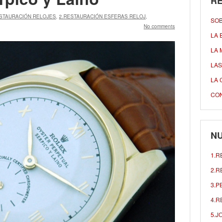
R
ESTAURACIÓN RELOJES
,
2.RESTAURACIÓN ESFERAS RELOJ
,
SO
No comments
LA 
LA 
LAS
LA 
CO
NU
1.R
2.R
3.P
4.R
5.J