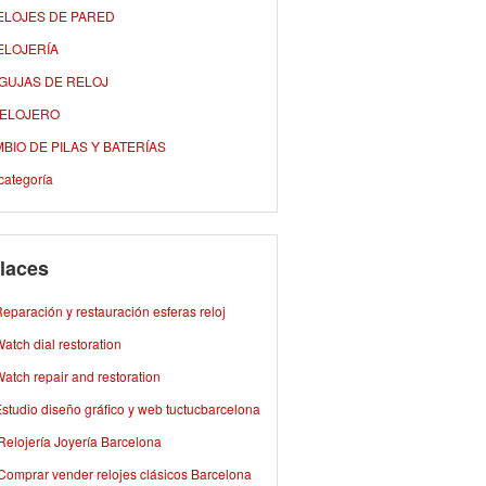
ELOJES DE PARED
ELOJERÍA
AGUJAS DE RELOJ
RELOJERO
BIO DE PILAS Y BATERÍAS
categoría
laces
eparación y restauración esferas reloj
atch dial restoration
atch repair and restoration
studio diseño gráfico y web tuctucbarcelona
Relojería Joyería Barcelona
Comprar vender relojes clásicos Barcelona