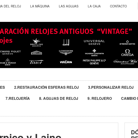
RA DEL RELOJ
LA MÁQUINA
LAS AGUJAS
LA CAJA
CONTACTO
JES
2.RESTAURACIÓN ESFERAS RELOJ
3.PERSONALIZAR RELOJ
7.RELOJERÍA
8. AGUJAS DE RELOJ
9. RELOJERO
CAMBIO 
D
rpico y Laino