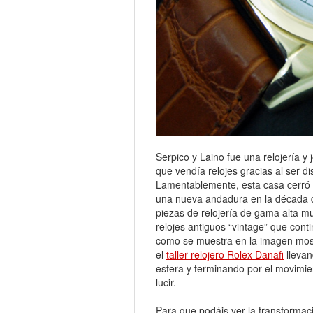
Serpico y Laino fue una relojería y
que vendía relojes gracias al ser di
Lamentablemente, esta casa cerró s
una nueva andadura en la década d
piezas de relojería de gama alta mu
relojes antiguos “vintage” que cont
como se muestra en la imagen most
el
taller relojero Rolex Danafi
llevan
esfera y terminando por el movimie
lucir.
Para que podáis ver la transformac