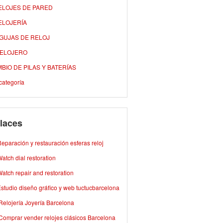
ELOJES DE PARED
ELOJERÍA
AGUJAS DE RELOJ
RELOJERO
BIO DE PILAS Y BATERÍAS
categoría
laces
eparación y restauración esferas reloj
atch dial restoration
atch repair and restoration
studio diseño gráfico y web tuctucbarcelona
Relojería Joyería Barcelona
Comprar vender relojes clásicos Barcelona