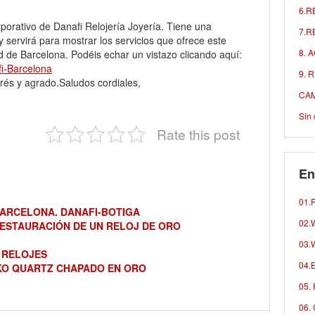
6.R
porativo de Danafi Relojería Joyería. Tiene una
7.R
y servirá para mostrar los servicios que ofrece este
8. 
d de Barcelona. Podéis echar un vistazo clicando aquí:
fi-Barcelona
9. 
rés y agrado.Saludos cordiales,
CAM
Sin 
Rate this post
En
01.R
BARCELONA. DANAFI-BOTIGA
02.W
ESTAURACIÓN DE UN RELOJ DE ORO
03.W
 RELOJES
04.E
KO QUARTZ CHAPADO EN ORO
05. 
06. 