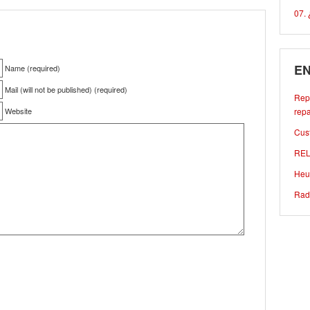
07. 
EN
Name (required)
Mail (will not be published) (required)
Repa
Website
repa
Cust
REL
Heu
Rad