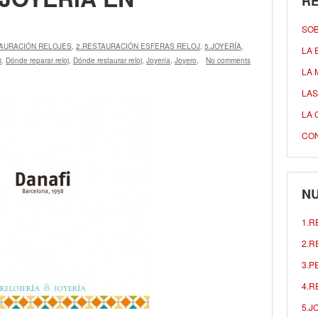
R
SO
TAURACIÓN RELOJES
,
2.RESTAURACIÓN ESFERAS RELOJ
,
5.JOYERÍA
,
LA 
i
,
Dónde reparar reloj
,
Dónde restaurar reloj
,
Joyería
,
Joyero
,
No comments
LA 
LAS
LA 
CO
NU
1.R
2.R
3.P
4.R
5.J