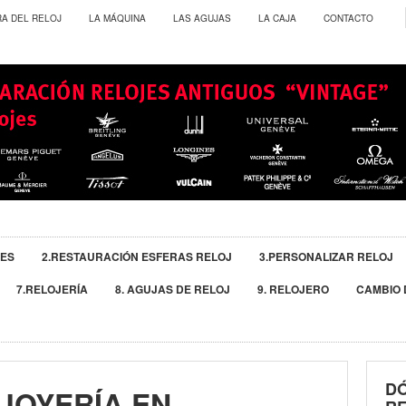
RA DEL RELOJ
LA MÁQUINA
LAS AGUJAS
LA CAJA
CONTACTO
JES
2.RESTAURACIÓN ESFERAS RELOJ
3.PERSONALIZAR RELOJ
7.RELOJERÍA
8. AGUJAS DE RELOJ
9. RELOJERO
CAMBIO 
D
 JOYERÍA EN