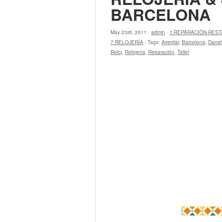
BARCELONA
May 23rd, 2011 ·
admin
·
1.REPARACIÓN-RES
7.RELOJERÍA
- Tags:
Arreglar
,
Barcelona
,
Danaf
Reloj
,
Relojería
,
Reparación
,
Taller