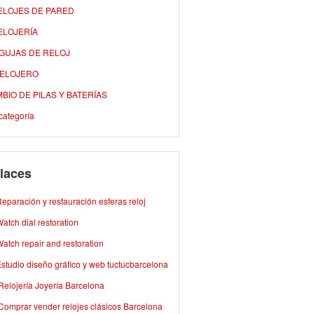
ELOJES DE PARED
ELOJERÍA
AGUJAS DE RELOJ
RELOJERO
BIO DE PILAS Y BATERÍAS
categoría
laces
eparación y restauración esferas reloj
atch dial restoration
atch repair and restoration
studio diseño gráfico y web tuctucbarcelona
Relojería Joyería Barcelona
Comprar vender relojes clásicos Barcelona