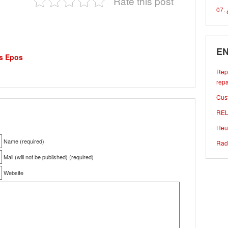
Rate this post
07. 
EN
es Epos
Repa
repa
Cust
REL
Heu
Name (required)
Rad
Mail (will not be published) (required)
Website