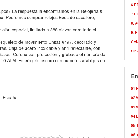
6.R
os? La respuesta la encontramos en la Relojería &
7.R
ña. Podremos comprar relojes Epos de caballero,
8. 
ción especial, limitada a 888 piezas para todo el
9. 
squeleto de movimiento Unitas 6497, decorado y
CAM
ras. Caja de acero inoxidable y anti-reflectante, con
Sin 
arañazos. Corona con protección y grabado el número de
ua 10 ATM. Esfera gris oscuro con números arábigos en
En
01.R
a, España
02.W
03.W
04.E
05. 
06. 