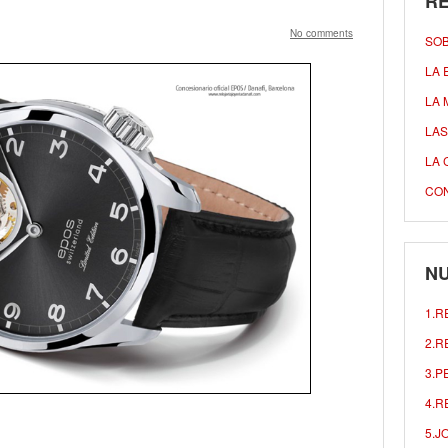
R
No comments
SO
LA 
LA 
LAS
LA 
CO
NU
1.R
2.R
3.P
4.R
5.J