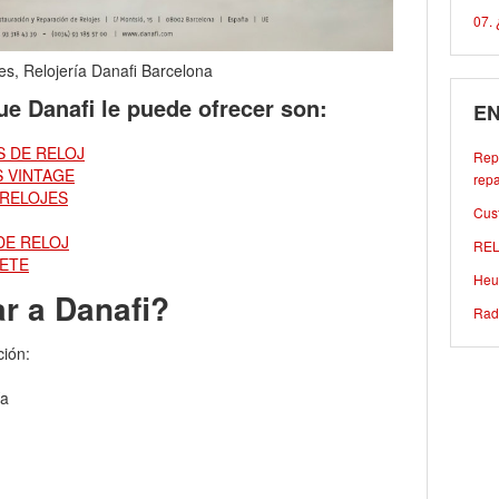
07. 
es, Relojería Danafi Barcelona
que Danafi le puede ofrecer son:
EN
 DE RELOJ
Repa
 VINTAGE
repa
 RELOJES
Cust
DE RELOJ
REL
LETE
Heu
r a Danafi?
Rad
ción:
ía