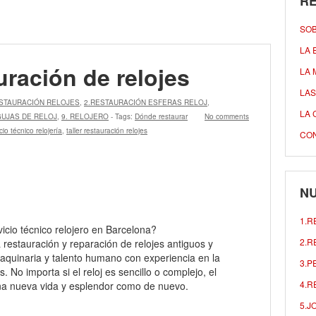
R
SO
LA 
uración de relojes
LA 
LAS
ESTAURACIÓN RELOJES
,
2.RESTAURACIÓN ESFERAS RELOJ
,
LA 
GUJAS DE RELOJ
,
9. RELOJERO
- Tags:
Dónde restaurar
No comments
cio técnico relojería
,
taller restauración relojes
CO
NU
1.R
cio técnico relojero en Barcelona?
2.R
a restauración y reparación de relojes antiguos y
aquinaria y talento humano con experiencia en la
3.P
. No importa si el reloj es sencillo o complejo, el
4.R
j una nueva vida y esplendor como de nuevo.
5.J