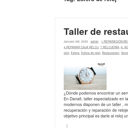
Taller de resta
January 3rd, 2020 ·
admin
·
1.REPARACIÓN-R
4.REPARAR CAJA RELOJ
,
7.RELOJERÍA
,
8. A
reloj
,
Esfera
,
Esfera de reloj
,
Restauración
,
Servi
¿Dónde podemos encontrar un servi
En Danafi, taller especializado en l
modernos disponen de un taller , m
recuperación y reparación de relojes
objetivo principal es darle al relo