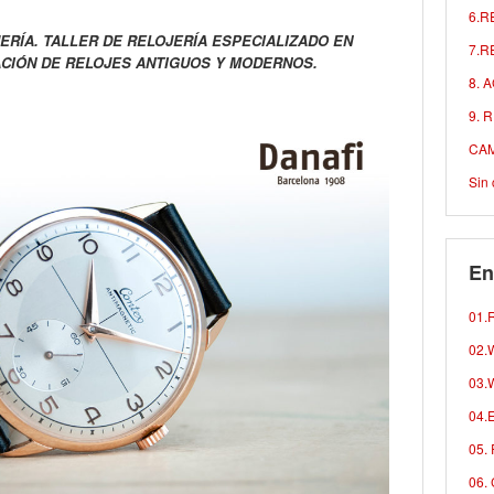
6.R
ERÍA. TALLER DE RELOJERÍA ESPECIALIZADO EN
7.R
CIÓN DE RELOJES ANTIGUOS Y MODERNOS.
8. 
9. 
CAM
Sin 
En
01.R
02.W
03.W
04.E
05. 
06. 