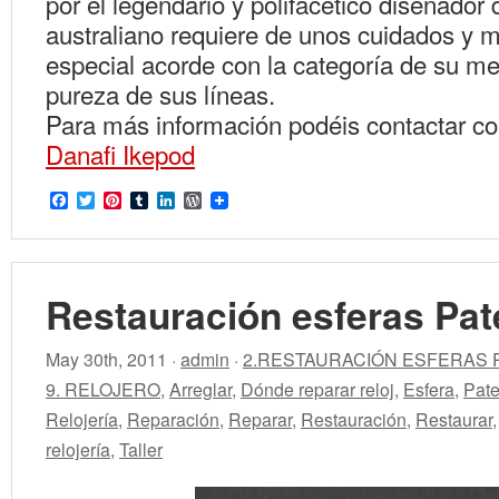
por el legendario y polifacético diseñador 
australiano requiere de unos cuidados y 
especial acorde con la categoría de su m
pureza de sus líneas.
Para más información podéis contactar c
Danafi Ikepod
Facebook
Twitter
Pinterest
Tumblr
LinkedIn
WordPress
Restauración esferas Pat
May 30th, 2011 ·
admin
·
2.RESTAURACIÓN ESFERAS 
9. RELOJERO
,
Arreglar
,
Dónde reparar reloj
,
Esfera
,
Pate
Relojería
,
Reparación
,
Reparar
,
Restauración
,
Restaurar
relojería
,
Taller