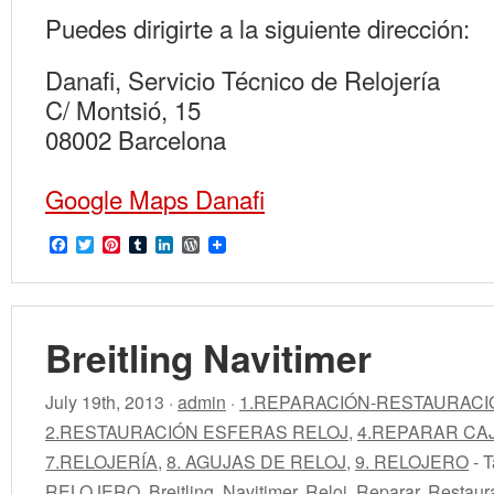
Puedes dirigirte a la siguiente dirección:
Danafi, Servicio Técnico de Relojería
C/ Montsió, 15
08002 Barcelona
Google Maps Danafi
Facebook
Twitter
Pinterest
Tumblr
LinkedIn
WordPress
Breitling Navitimer
July 19th, 2013 ·
admin
·
1.REPARACIÓN-RESTAURACI
2.RESTAURACIÓN ESFERAS RELOJ
,
4.REPARAR CA
7.RELOJERÍA
,
8. AGUJAS DE RELOJ
,
9. RELOJERO
- 
RELOJERO
,
Breitling
,
Navitimer
,
Reloj
,
Reparar
,
Restaur