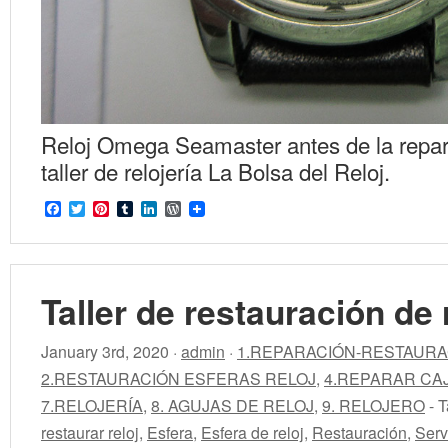
Reloj Omega Seamaster antes de la repar
taller de relojería La Bolsa del Reloj.
Facebook
Twitter
Pinterest
Tumblr
LinkedIn
WordPress
Taller de restauración de 
January 3rd, 2020 ·
admin
·
1.REPARACIÓN-RESTAURA
2.RESTAURACIÓN ESFERAS RELOJ
,
4.REPARAR CA
7.RELOJERÍA
,
8. AGUJAS DE RELOJ
,
9. RELOJERO
- 
restaurar reloj
,
Esfera
,
Esfera de reloj
,
Restauración
,
Serv