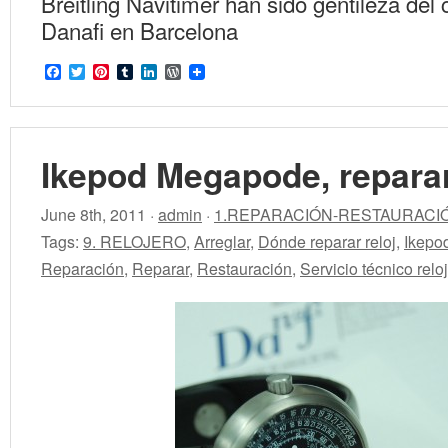
Breitling Navitimer han sido gentileza del 
Danafi en Barcelona
Facebook
Twitter
Pinterest
Tumblr
LinkedIn
WordPress
Ikepod Megapode, reparar
June 8th, 2011 ·
admin
·
1.REPARACIÓN-RESTAURACI
Tags:
9. RELOJERO
,
Arreglar
,
Dónde reparar reloj
,
Ikepo
Reparación
,
Reparar
,
Restauración
,
Servicio técnico relo