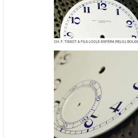
CH. F. TISSOT & FILS LOCLE-ESFERA RELOJ BOLSI