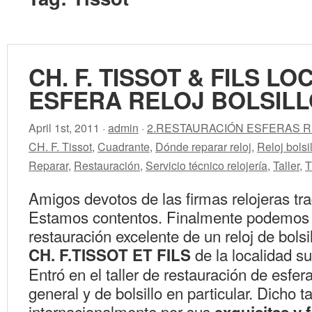
CH. F. TISSOT & FILS LO
ESFERA RELOJ BOLSIL
April 1st, 2011 ·
admin
·
2.RESTAURACIÓN ESFERAS R
CH. F. Tissot
,
Cuadrante
,
Dónde reparar reloj
,
Reloj bolsi
Reparar
,
Restauración
,
Servicio técnico relojería
,
Taller
,
T
Amigos devotos de las firmas relojeras tra
Estamos contentos. Finalmente podemos 
restauración excelente de un reloj de bolsi
de la localidad s
CH. F.TISSOT ET FILS
Entró en el taller de restauración de esfera
general y de bolsillo en particular. Dicho t
internacionalmente por sus