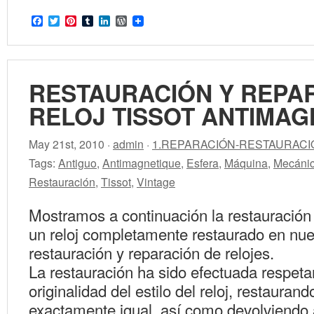
Facebook
Twitter
Pinterest
Tumblr
LinkedIn
WordPress
RESTAURACIÓN Y REPA
RELOJ TISSOT ANTIMAG
May 21st, 2010 ·
admin
·
1.REPARACIÓN-RESTAURACI
Tags:
Antiguo
,
Antimagnetique
,
Esfera
,
Máquina
,
Mecáni
Restauración
,
Tissot
,
Vintage
Mostramos a continuación la restauración
un reloj completamente restaurado en nues
restauración y reparación de relojes.
La restauración ha sido efectuada respeta
originalidad del estilo del reloj, restaurand
exactamente igual, así como devolviendo 