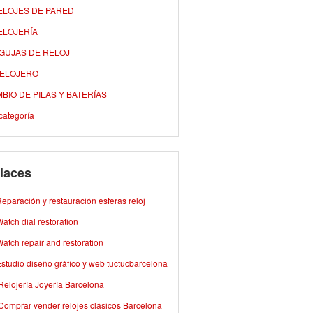
ELOJES DE PARED
ELOJERÍA
AGUJAS DE RELOJ
RELOJERO
BIO DE PILAS Y BATERÍAS
categoría
laces
eparación y restauración esferas reloj
atch dial restoration
atch repair and restoration
studio diseño gráfico y web tuctucbarcelona
Relojería Joyería Barcelona
Comprar vender relojes clásicos Barcelona