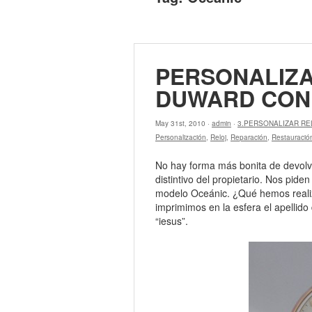
PERSONALIZA
DUWARD CON
May 31st, 2010 ·
admin
·
3.PERSONALIZAR RE
Personalización
,
Reloj
,
Reparación
,
Restauració
No hay forma más bonita de devolve
distintivo del propietario. Nos pid
modelo Oceánic. ¿Qué hemos realiz
imprimimos en la esfera el apellido 
“iesus”.