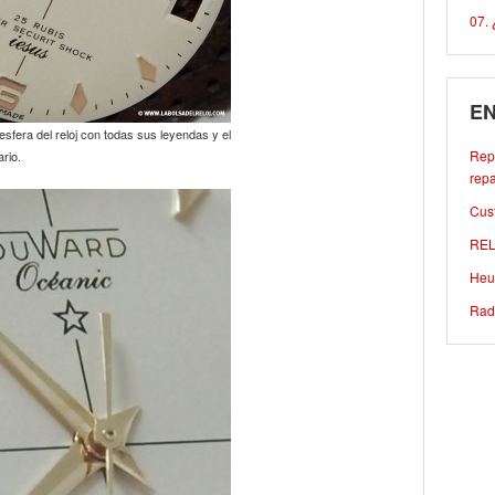
07. 
EN
esfera del reloj con todas sus leyendas y el
Repa
ario.
repa
Cust
REL
Heu
Rad