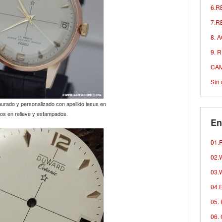
6.R
7.R
8. 
9. 
CAM
Sin 
urado y personalizado con apellido iesus en
ros en relieve y estampados.
En
01.R
02.W
03.W
04.E
05. 
06. 