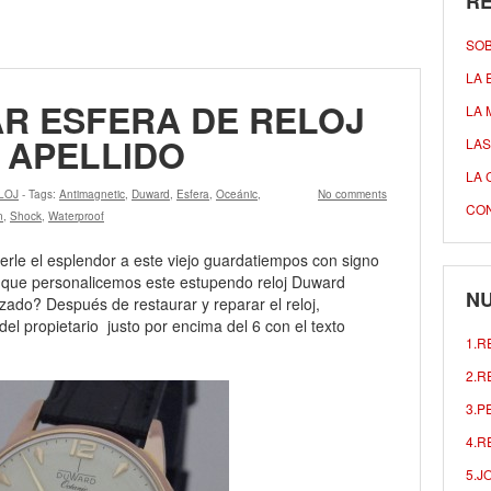
R
SO
LA 
R ESFERA DE RELOJ
LA 
 APELLIDO
LAS
LA 
LOJ
- Tags:
Antimagnetic
,
Duward
,
Esfera
,
Oceánic
,
No comments
CO
n
,
Shock
,
Waterproof
rle el esplendor a este viejo guardatiempos con signo
en que personalicemos este estupendo reloj Duward
NU
ado? Después de restaurar y reparar el reloj,
del propietario justo por encima del 6 con el texto
1.R
2.R
3.P
4.R
5.J