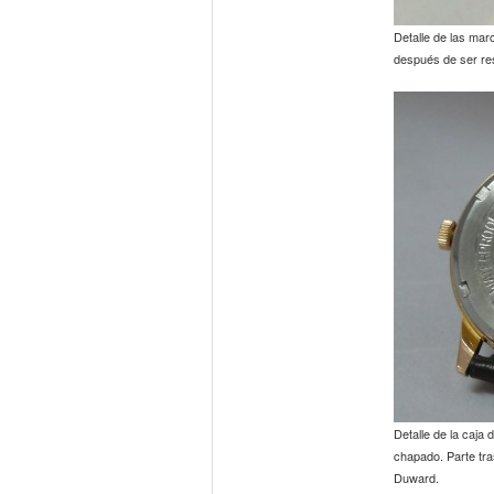
Detalle de las ma
después de ser re
Detalle de la caja 
chapado. Parte tra
Duward.